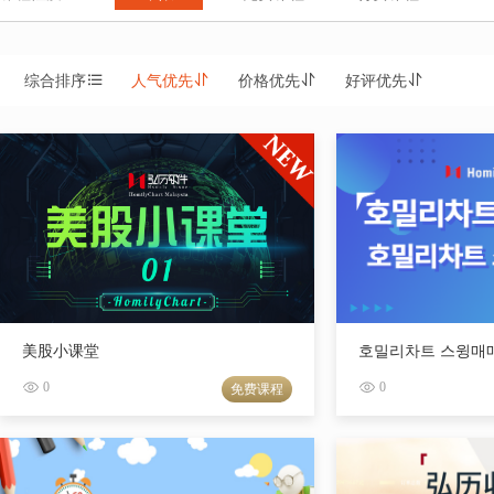
综合排序
人气优先
价格优先
好评优先
美股小课堂
호밀리차트 스윙매
0
0
免费课程