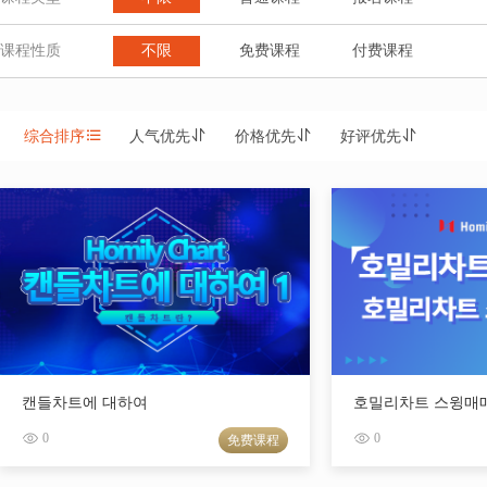
课程性质
不限
免费课程
付费课程
综合排序
人气优先
价格优先
好评优先
캔들차트에 대하여
호밀리차트 스윙매
0
0
免费课程