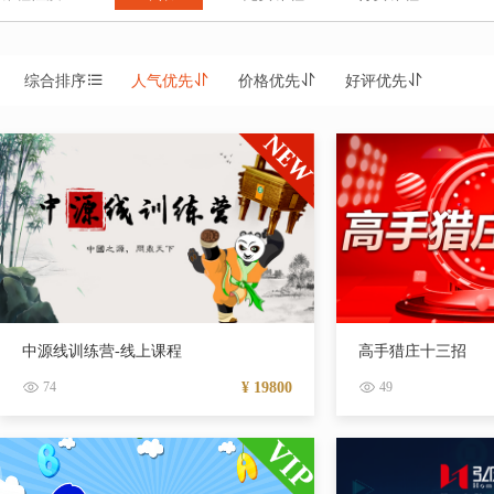
综合排序
人气优先
价格优先
好评优先
中源线训练营-线上课程
高手猎庄十三招
74
¥ 19800
49